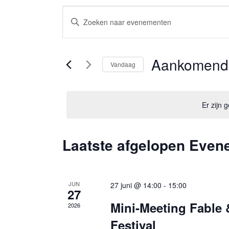
Evenementen
Vul
Zoeken
een
keyword
en
in.
Aankomend
Vandaag
Zoek
weergeven
Selecteer
voor
navigatie
een
Evenementen
Er zijn
datum.
met
keyword.
Laatste afgelopen Eve
JUN
27 juni @ 14:00
-
15:00
27
Mini-Meeting Fable 
2026
Festival