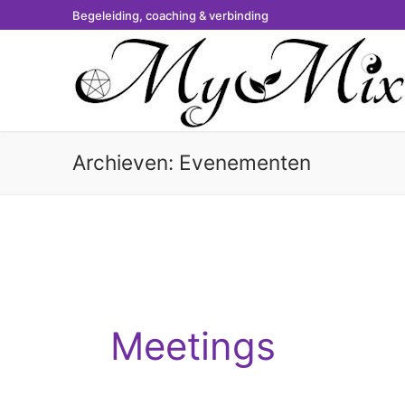
Ga
Begeleiding, coaching & verbinding
naar
de
inhoud
Archieven:
Evenementen
Meetings