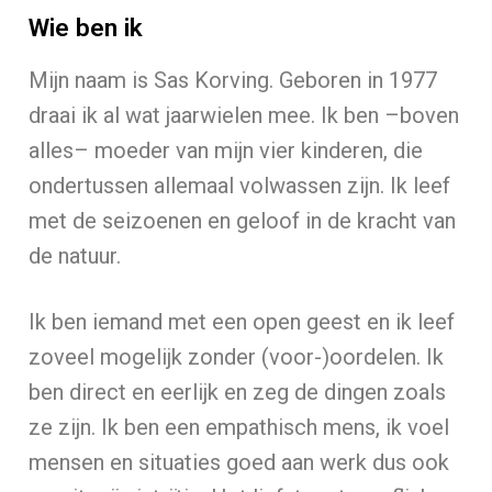
Wie ben ik
Mijn naam is Sas
Korving
. G
eboren in 1977
draai ik al
wat jaarwielen
mee
.
Ik ben
–
boven
alles
–
moeder van mijn vier kinderen, die
ondertussen allemaal volwassen zijn. Ik leef
met de seizoenen en geloof in de kracht van
de natuur.
Ik ben iemand met een open geest
en
ik
leef
zoveel mogelijk zonder (voor-)oordelen.
Ik
ben direct en eerlijk en zeg de dingen zoals
ze zijn.
Ik ben een empathisch mens
,
i
k voel
mensen en situaties goed aan werk dus ook