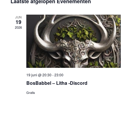
wee
Laatste afgelopen Evenementen
een
en
datum.
navi
weerge
JUN
19
navigati
2026
19 juni @ 20:30
-
23:00
BosBabbel – Litha -Discord
Gratis