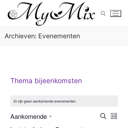
Ga
naar
de
inhoud
Archieven:
Evenementen
Zoeken naar:
Thema bijeenkomsten
Er zijn geen aankomende evenementen.
Aankomende
Evenem
Zoeken
Eve
Lijst
Selecteer
Zoeken