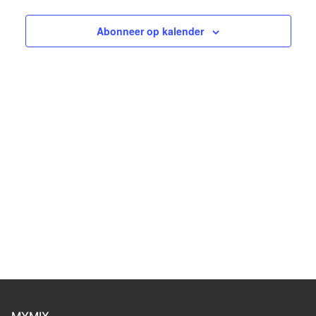
weerge
navigati
Abonneer op kalender
MYMIX